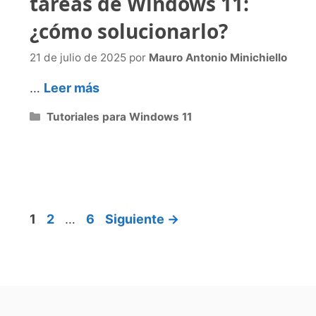
tareas de Windows 11:
¿cómo solucionarlo?
21 de julio de 2025
por
Mauro Antonio Minichiello
…
Leer más
Categorías
Tutoriales para Windows 11
Página
Página
Página
1
2
…
6
Siguiente
→