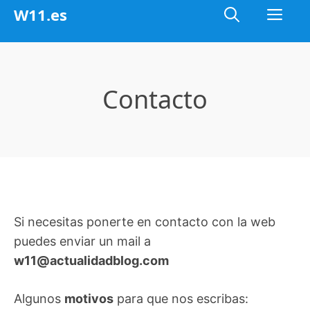
Saltar
Me
W11.es
al
contenido
Contacto
Si necesitas ponerte en contacto con la web
puedes enviar un mail a
w11@actualidadblog.com
Algunos
motivos
para que nos escribas: