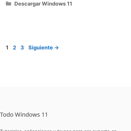
Categorías
Descargar Windows 11
Página
Página
Página
1
2
3
Siguiente
→
Todo Windows 11