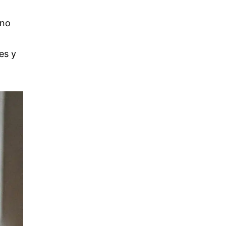
 no
es y