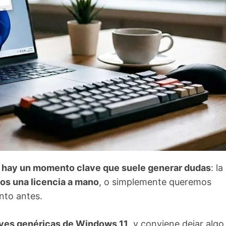
,
hay un momento clave que suele generar dudas
: la
s una licencia a mano
, o simplemente queremos
anto antes.
laves genéricas de Windows 11
, y conviene dejar algo