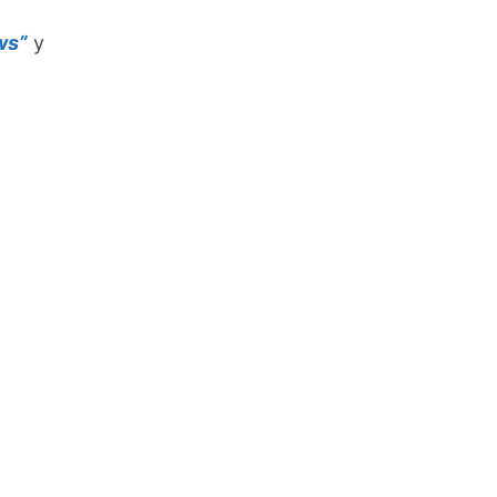
ws”
y