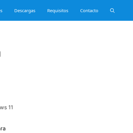
es
Descargas
Requisitos
Contacto
a
ows 11
ara