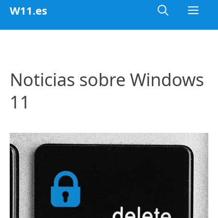
Saltar
Me
W11.es
al
contenido
Noticias sobre Windows
11