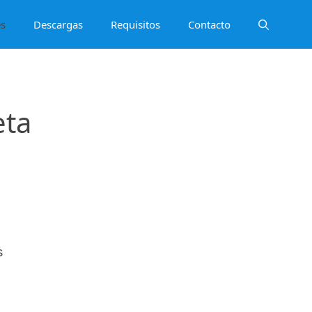
es
Descargas
Requisitos
Contacto
eta
s