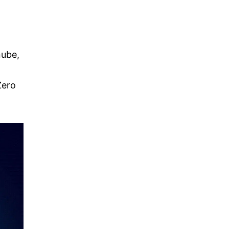
nube,
Zero