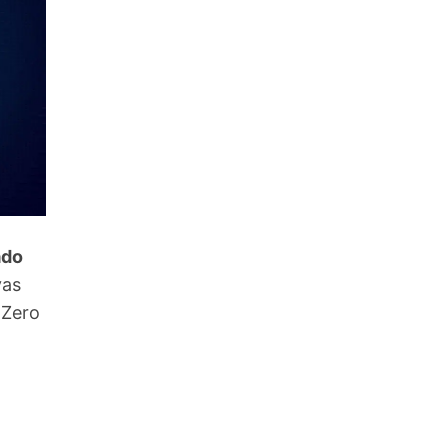
ado
vas
 Zero