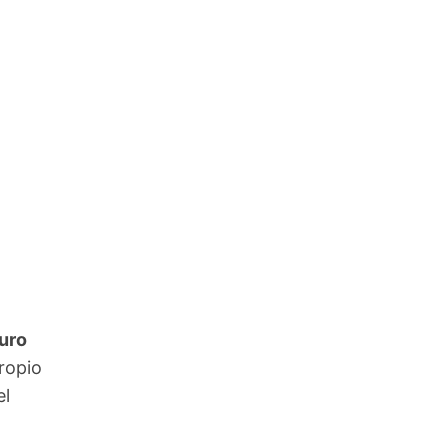
uro
ropio
el