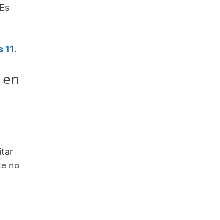
 Es
s 11
.
 en
itar
te no