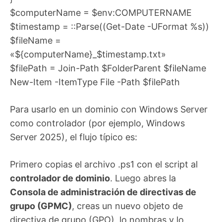
$computerName = $env:COMPUTERNAME
$timestamp = ::Parse((Get-Date -UFormat %s))
$fileName =
«${computerName}_$timestamp.txt»
$filePath = Join-Path $FolderParent $fileName
New-Item -ItemType File -Path $filePath
Para usarlo en un dominio con Windows Server
como controlador (por ejemplo, Windows
Server 2025), el flujo típico es:
Primero copias el archivo .ps1 con el script al
controlador de dominio
. Luego abres la
Consola de administración de directivas de
grupo (GPMC)
, creas un nuevo objeto de
directiva de grupo (GPO), lo nombras y lo