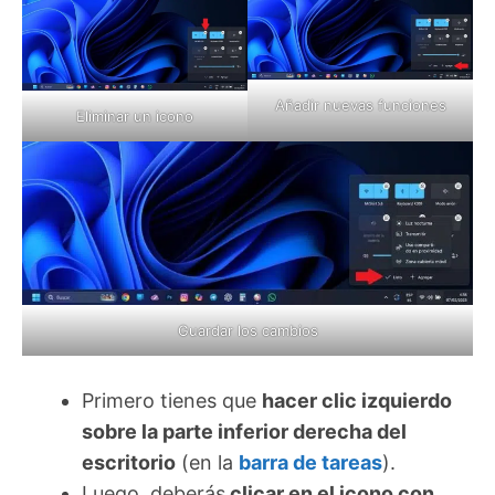
Añadir nuevas funciones
Eliminar un icono
Guardar los cambios
Primero tienes que
hacer clic izquierdo
sobre la parte inferior derecha del
escritorio
(en la
barra de tareas
).
Luego, deberás
clicar en el icono con