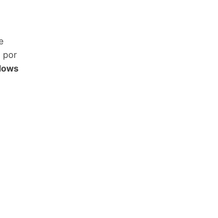
e
 por
ndows