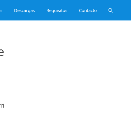
es
Descargas
Requisitos
Contacto
e
11