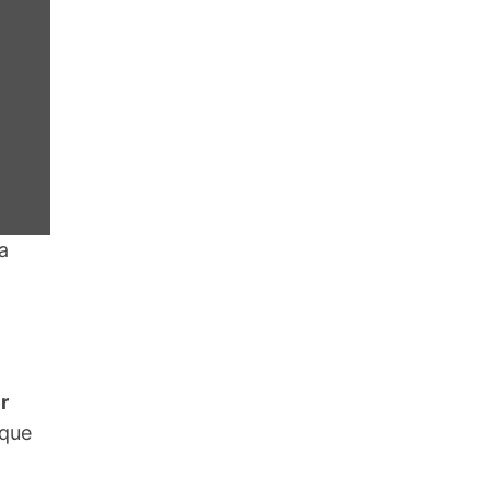
a
r
 que