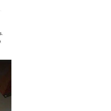
r
s.
e