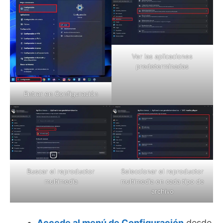
Ver las aplicaciones
predeterminadas
Entrar en Configuración
Buscar el reproductor
Seleccionar el reproductor
multimedia
multimedia en cada tipo de
archivo
Accede al menú de Configuración
desde