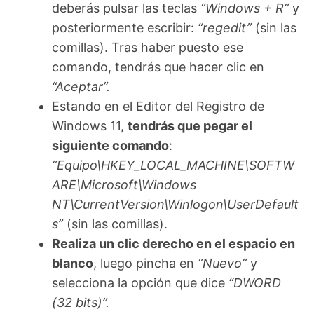
deberás pulsar las teclas
“Windows + R”
y
posteriormente escribir:
“regedit”
(sin las
comillas). Tras haber puesto ese
comando, tendrás que hacer clic en
“Aceptar”.
Estando en el Editor del Registro de
Windows 11,
tendrás que pegar el
siguiente comando
:
“Equipo\HKEY_LOCAL_MACHINE\SOFTW
ARE\Microsoft\Windows
NT\CurrentVersion\Winlogon\UserDefault
s”
(sin las comillas).
Realiza un clic derecho en el espacio en
blanco
, luego pincha en
“Nuevo”
y
selecciona la opción que dice
“DWORD
(32 bits)”.