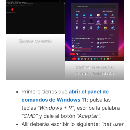
Ejecutar comando
Verificar si se creó el
usuario Administrador
Primero tienes que
abrir el panel de
comandos de Windows 11
: pulsa las
teclas
“Windows + R”
, escribe la palabra
“CMD”
y dale al botón
“Aceptar”.
Allí deberás escribir lo siguiente:
“net user