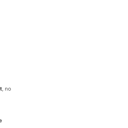
t
, no
e