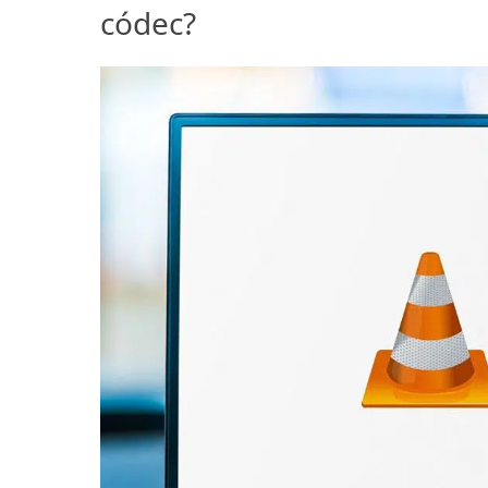
códec?