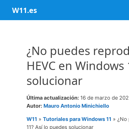
Saltar
W11.es
al
contenido
¿No puedes reprod
HEVC en Windows 1
solucionar
Última actualización:
16 de marzo de 20
Autor:
Mauro Antonio Minichiello
W11
»
Tutoriales para Windows 11
»
¿No 
11? Así lo puedes solucionar