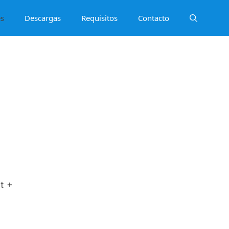
es
Descargas
Requisitos
Contacto
e
t +