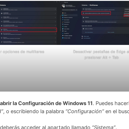
r opciones de multitarea
Desactivar pestañas de Edge a
presionar Alt + Tab
abrir la Configuración de Windows 11
. Puedes hacer
I”
, o escribiendo la palabra
“Configuración”
en el bus
 deberás acceder al apartado llamado
“Sistema”
.