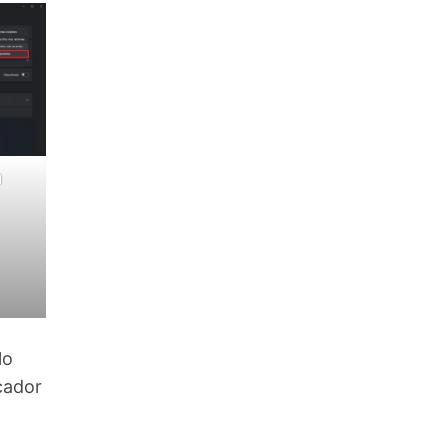
l
lo
cador