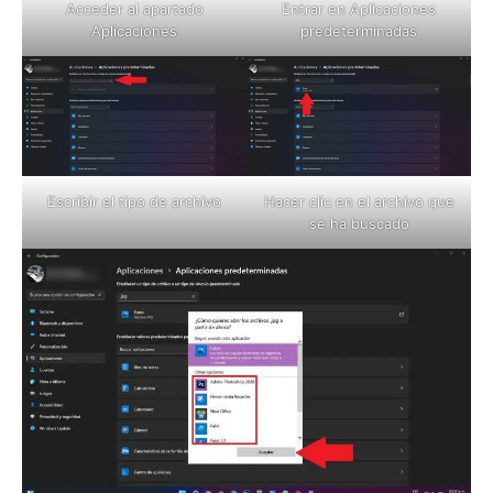
Acceder al apartado
Entrar en Aplicaciones
Aplicaciones
predeterminadas
Escribir el tipo de archivo
Hacer clic en el archivo que
se ha buscado