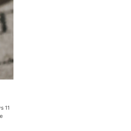
s 11
ue