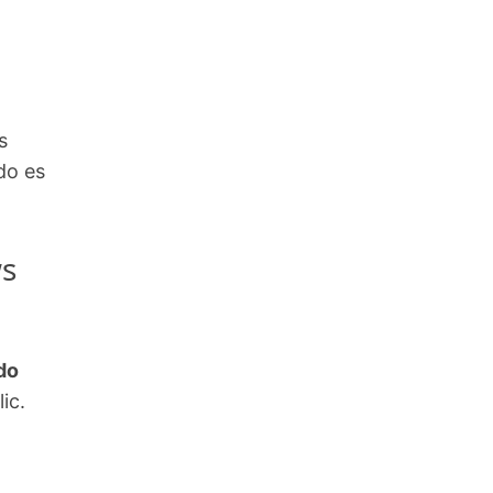
s
do es
ws
do
ic.