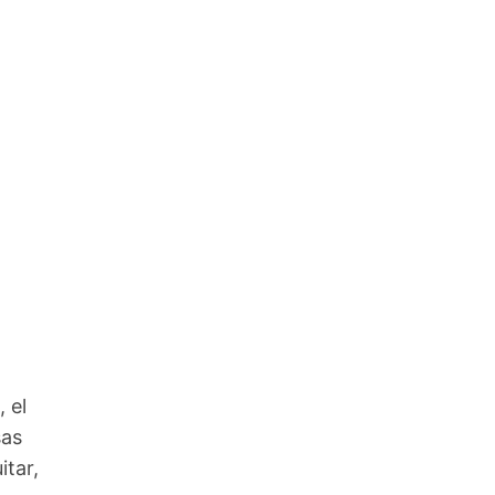
 el
sas
tar,