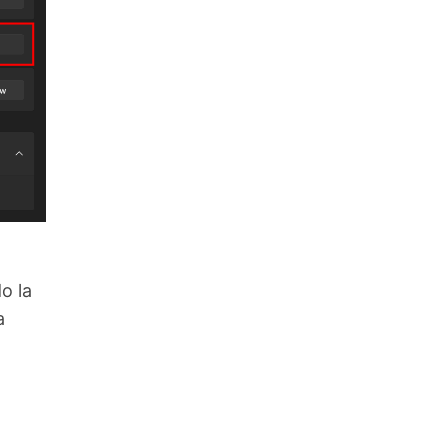
o la
a