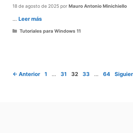
18 de agosto de 2025
por
Mauro Antonio Minichiello
…
Leer más
Categorías
Tutoriales para Windows 11
Página
Página
Página
Página
Página
←
Anterior
1
…
31
32
33
…
64
Siguie