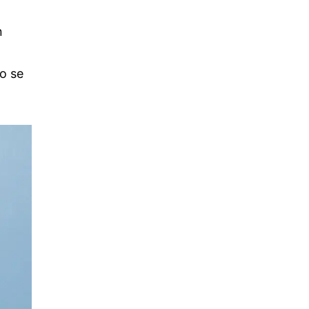
n
ío se