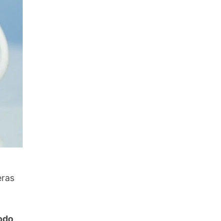
eras
todo