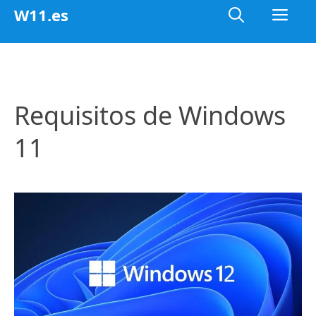
Saltar
Me
W11.es
al
contenido
Requisitos de Windows
11