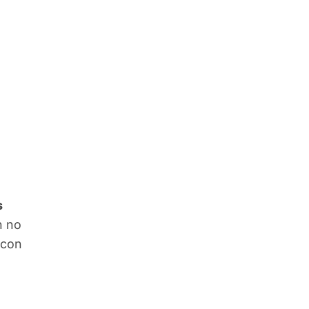
s
n no
 con