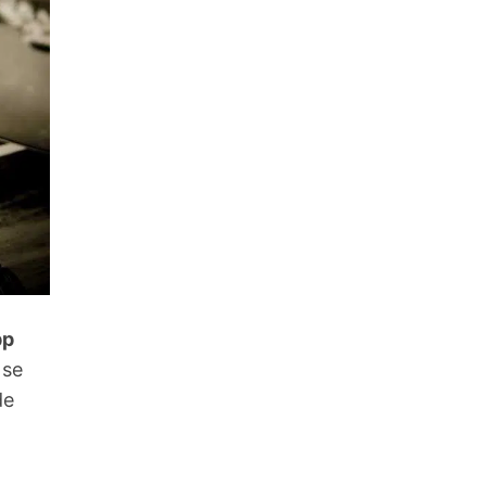
pp
 se
de