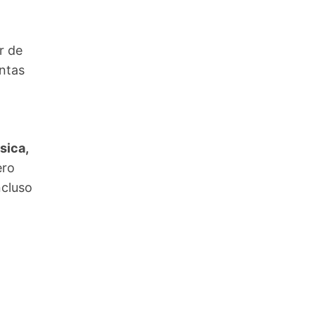
r de
entas
sica,
ero
ncluso