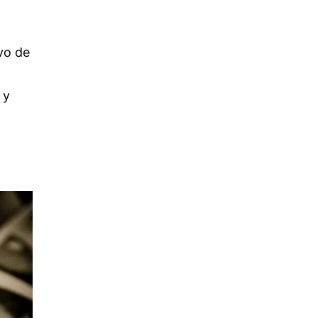
vo de
 y