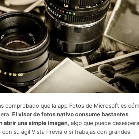
has comprobado que la app Fotos de Microsoft es có
gera.
El visor de fotos nativo consume bastantes
n abrir una simple imagen
, algo que puede desespera
con su ágil Vista Previa o si trabajas con grandes