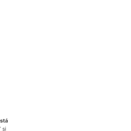
está
Y si