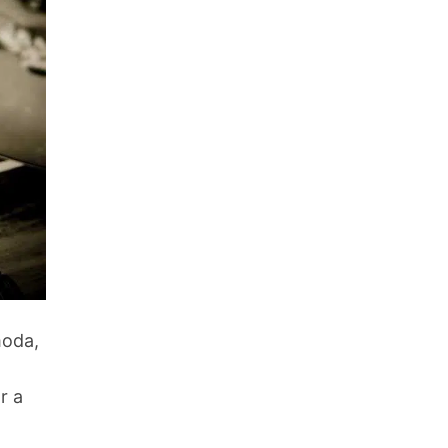
moda,
r a