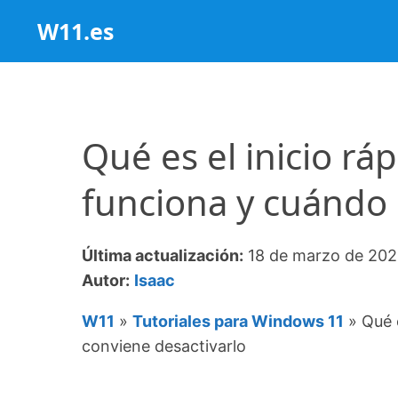
Saltar
W11.es
al
contenido
Qué es el inicio r
funciona y cuándo 
Última actualización:
18 de marzo de 20
Autor:
Isaac
W11
»
Tutoriales para Windows 11
»
Qué 
conviene desactivarlo