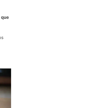
a que
os