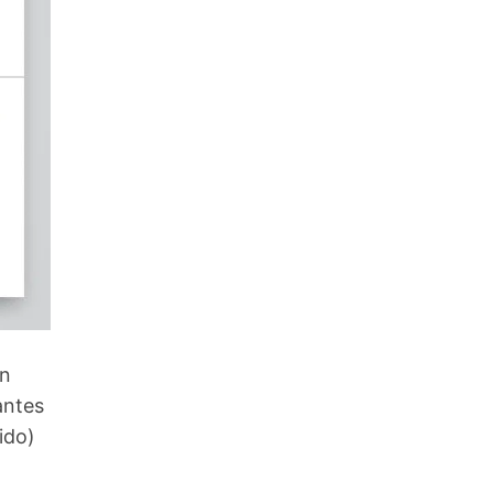
en
antes
ido)