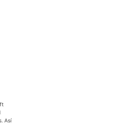
ft
l
. Así