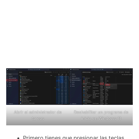
Abrir el administrador de
Deshabilitar un programa de
tareas
inicio en Windows 11
Primero tienes que presionar las teclas