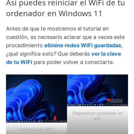
Así puedes reiniciar el WiFi de tu
ordenador en Windows 11
Antes de que te mostremos el tutorial en
cuestión, es necesario aclarar que a veces este
procedimiento
elimine redes WiFi guardadas
,
¿qué significa esto?
Que deberás
ver la clave
de tu WiFi
para poder volver a conectarte.
Diagnosticar problemas de
WiFi
Opciones del WiFi