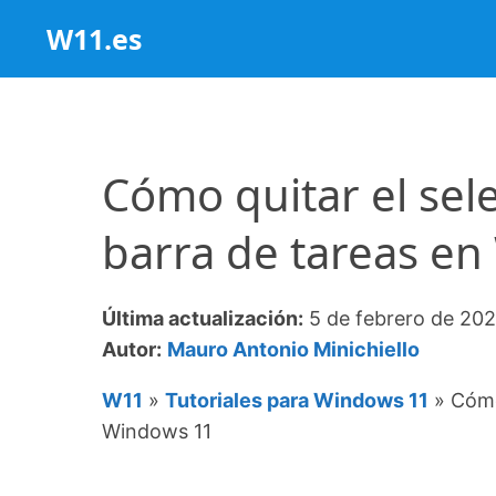
Saltar
W11.es
al
contenido
Cómo quitar el sel
barra de tareas e
Última actualización:
5 de febrero de 20
Autor:
Mauro Antonio Minichiello
W11
»
Tutoriales para Windows 11
»
Cómo
Windows 11