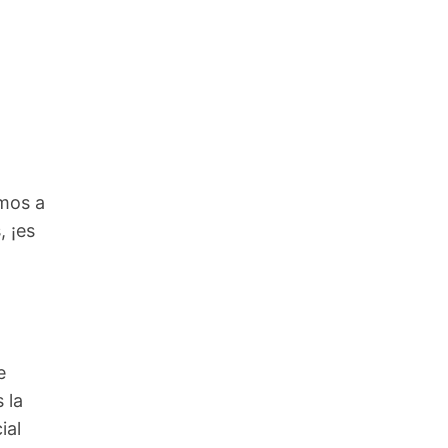
amos a
, ¡es
e
 la
ial