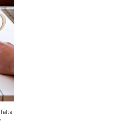
falta
y