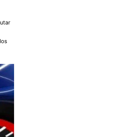
utar
dos