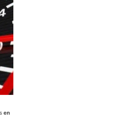
es
en