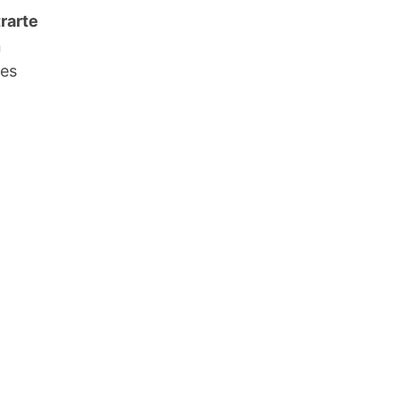
rarte
n
nes