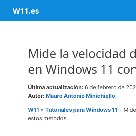
Saltar
W11.es
al
contenido
Mide la velocidad 
en Windows 11 con
Última actualización:
6 de febrero de 20
Autor:
Mauro Antonio Minichiello
W11
»
Tutoriales para Windows 11
»
Mide
estos métodos