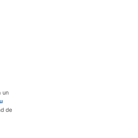
n un
u
ad de