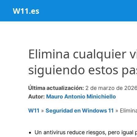
Saltar
W11.es
al
contenido
Elimina cualquier 
siguiendo estos pa
Última actualización:
2 de marzo de 202
Autor:
Mauro Antonio Minichiello
W11
»
Seguridad en Windows 11
»
Elimin
Un antivirus reduce riesgos, pero igua