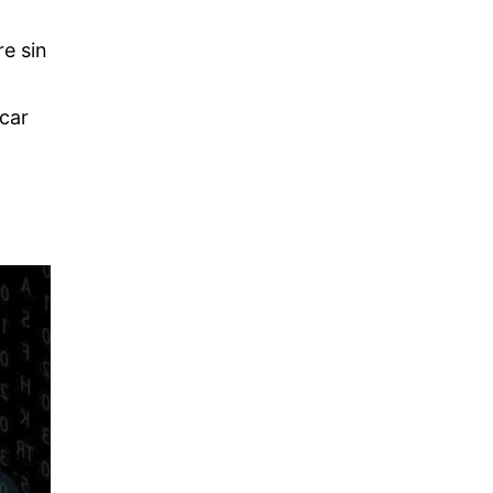
e sin
icar