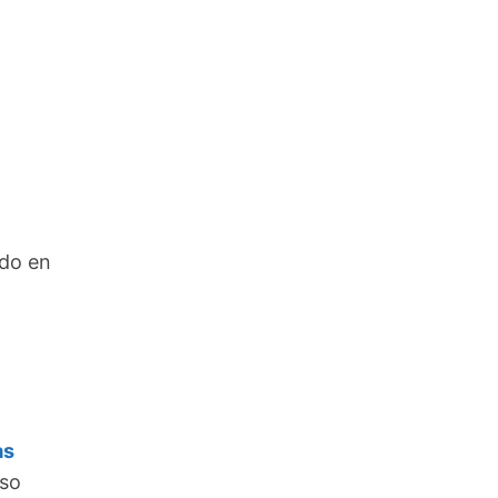
ado en
as
oso