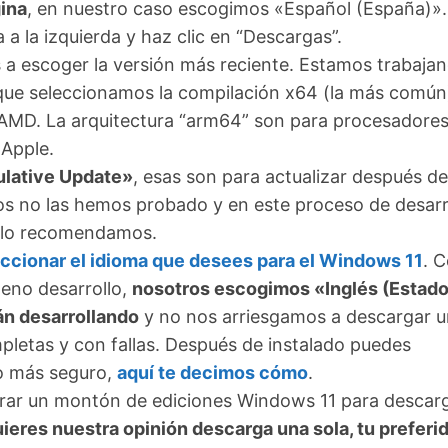
gina
, en nuestro caso escogimos «Español (España)».
a a la izquierda y haz clic en “Descargas”.
a escoger la versión más reciente. Estamos trabaja
 que seleccionamos la compilación x64 (la más común
AMD. La arquitectura “arm64” son para procesadore
 Apple.
ulative Update»
, esas son para actualizar después de
os no las hemos probado y en este proceso de desarr
i lo recomendamos.
ccionar el idioma que desees para el Windows 11
. 
leno desarrollo,
nosotros escogimos «Inglés (Estad
án desarrollando
y no nos arriesgamos a descargar 
pletas y con fallas. Después de instalado puedes
o más seguro,
aquí te decimos cómo
.
trar un montón de ediciones Windows 11 para descarg
uieres nuestra opinión descarga una sola, tu preferi