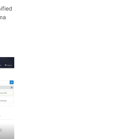
ified
ema
R