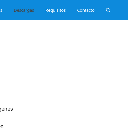
es
Descargas
Requisitos
Contacto
genes
en