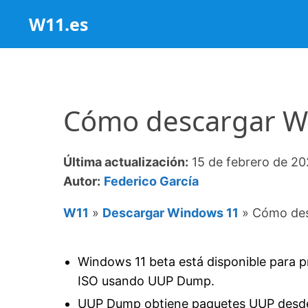
Saltar
W11.es
al
contenido
Cómo descargar W
Última actualización:
15 de febrero de 2
Autor:
Federico García
W11
»
Descargar Windows 11
»
Cómo des
Windows 11 beta está disponible para
ISO usando UUP Dump.
UUP Dump obtiene paquetes UUP desde 