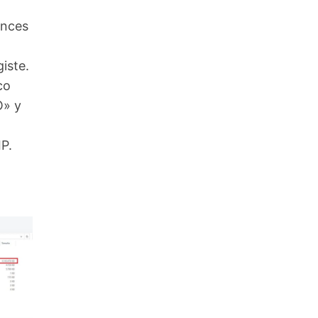
onces
iste.
co
O» y
P.