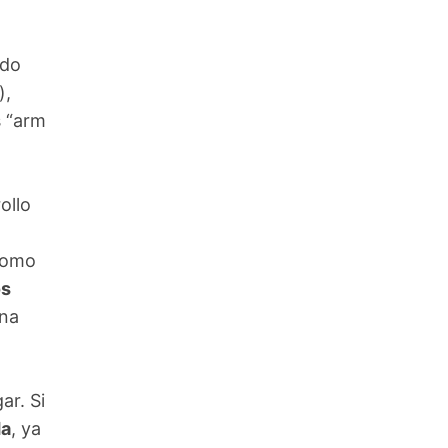
ndo
),
s “arm
ollo
Como
os
una
ar. Si
da
, ya