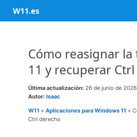
Saltar
W11.es
al
contenido
Cómo reasignar la 
11 y recuperar Ctr
Última actualización:
26 de junio de 2026
Autor:
Isaac
W11
»
Aplicaciones para Windows 11
»
C
Ctrl derecho