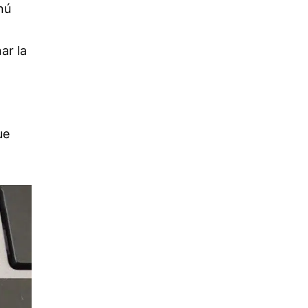
nú
ar la
ue