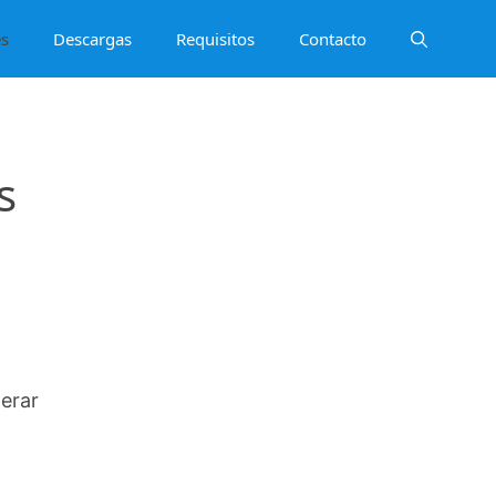
es
Descargas
Requisitos
Contacto
s
perar