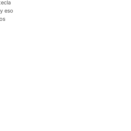
tecla
 y eso
nos