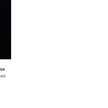
 se
nes