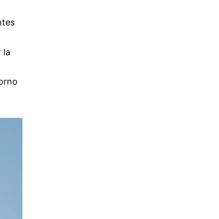
ntes
 la
torno