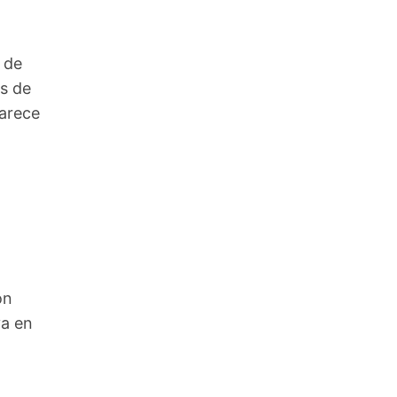
 de
s de
parece
n
ón
ya en