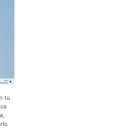
n tu
ica
a,
rlo