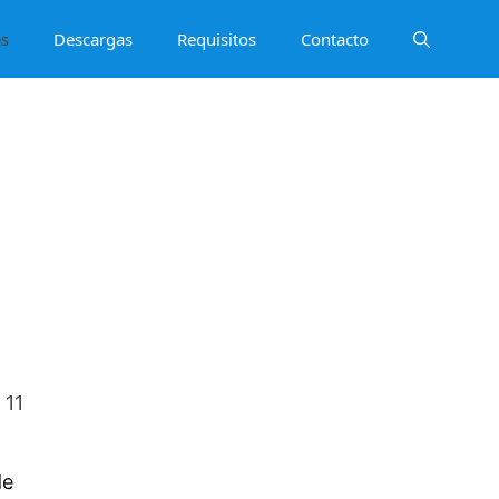
es
Descargas
Requisitos
Contacto
 11
de