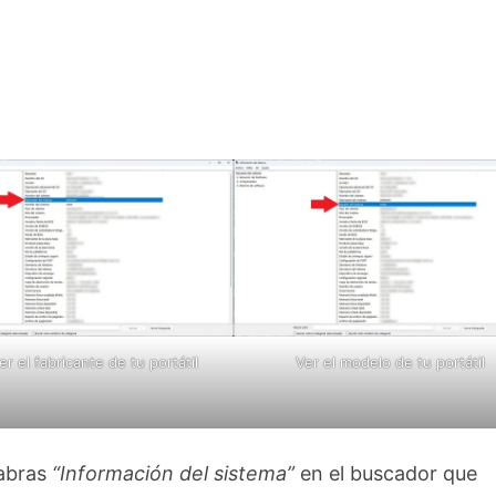
r el fabricante de tu portátil
Ver el modelo de tu portátil
labras
“Información del sistema”
en el buscador que