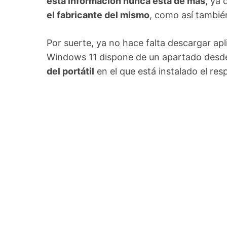
esta información nunca está de más
, ya 
el fabricante del mismo
, como así tambi
Por suerte, ya no hace falta descargar apl
Windows 11 dispone de un apartado desd
del portátil
en el que está instalado el res