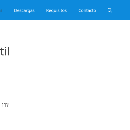
es
Descargas
Requisitos
Contacto
il
 11?