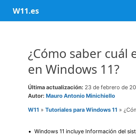
Saltar
W11.es
al
contenido
¿Cómo saber cuál e
en Windows 11?
Última actualización:
23 de febrero de 2
Autor:
Mauro Antonio Minichiello
W11
»
Tutoriales para Windows 11
»
¿Cóm
Windows 11 incluye Información del sist