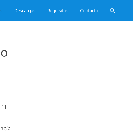
es
Descargas
Requisitos
Contacto
ho
 11
encia