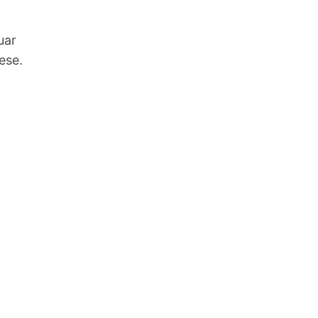
uar
ese.