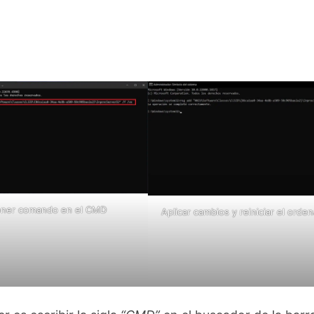
oner comando en el CMD
Aplicar cambios y reiniciar el orde