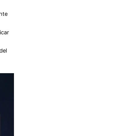
nte
icar
del