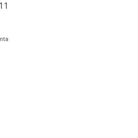
 11
enta