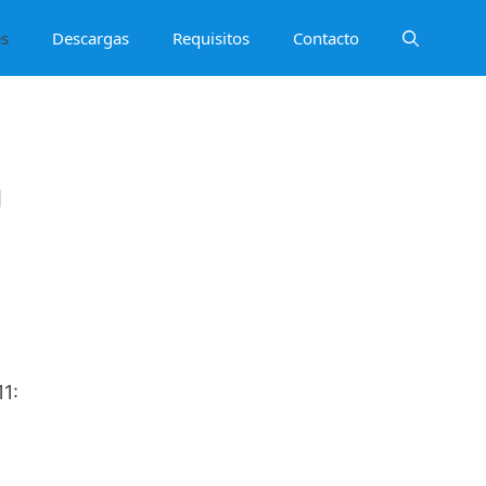
es
Descargas
Requisitos
Contacto
a
1: