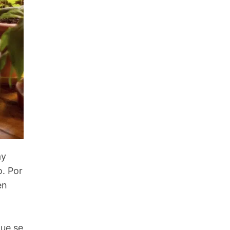
ay
o. Por
en
que se