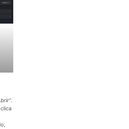
Abrir”
.
clica
lo,