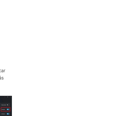
tar
ás