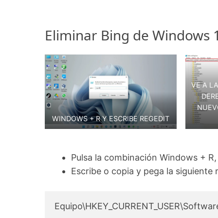
Eliminar Bing de Windows 1
VE A L
DER
NUEV
WINDOWS + R Y ESCRIBE REGEDIT
Pulsa la combinación Windows + R, e
Escribe o copia y pega la siguiente 
Equipo\HKEY_CURRENT_USER\Software\