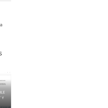
 a
s
BLE
 Y