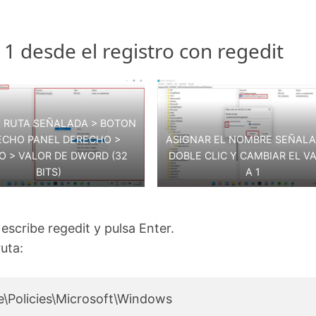
1 desde el registro con regedit
A RUTA SEÑALADA > BOTON
ECHO PANEL DERECHO >
ASIGNAR EL NOMBRE SEÑALA
O > VALOR DE DWORD (32
DOBLE CLIC Y CAMBIAR EL V
BITS)
A 1
scribe regedit y pulsa Enter.
ruta:
Policies\Microsoft\Windows