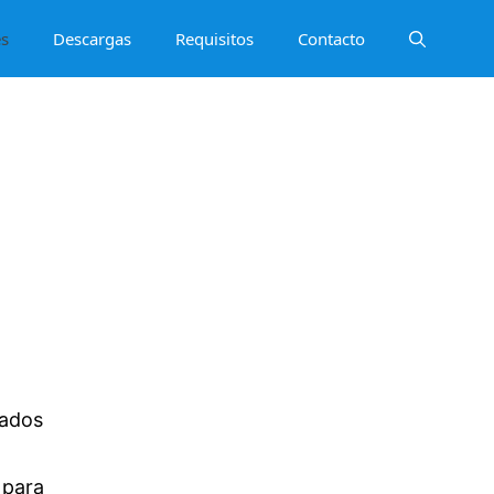
es
Descargas
Requisitos
Contacto
eados
 para