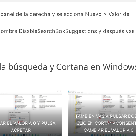
 panel de la derecha y selecciona Nuevo > Valor de
 nombre DisableSearchBoxSuggestions y después vas
 la búsqueda y Cortana en Window
TAMBIEN VAS A PULSAR DO
AR EL VALOR A 0 Y PULSA
CLIC EN CORTANACONSENT
ACPETAR
CAMBIAR EL VALOR A 0