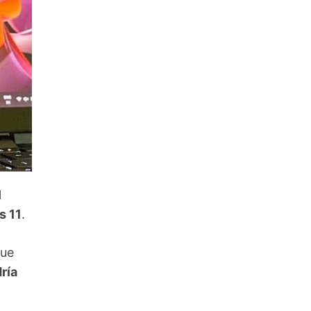
l
s 11
.
que
ría