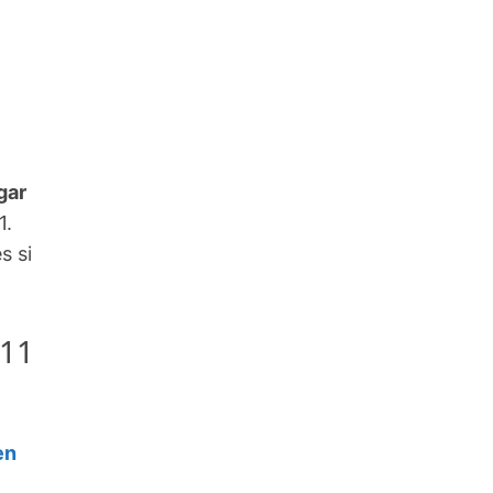
gar
1.
s si
 11
en