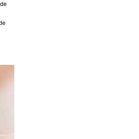
sde
 de
l