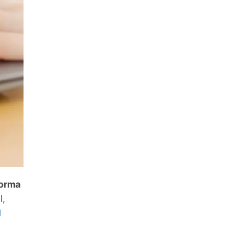
forma
l,
l