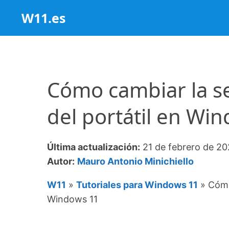
Saltar
W11.es
al
contenido
Cómo cambiar la sen
del portátil en Wi
Última actualización:
21 de febrero de 2
Autor:
Mauro Antonio Minichiello
W11
»
Tutoriales para Windows 11
»
Cómo 
Windows 11