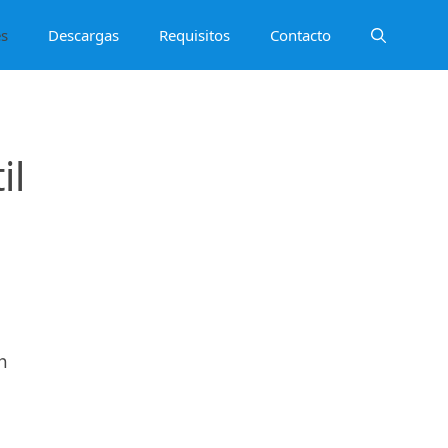
es
Descargas
Requisitos
Contacto
il
n