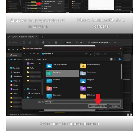
Mueve la ubicación de la
Entra en las propiedades de
carpeta
la carpeta
Selecciona la carpeta deseada