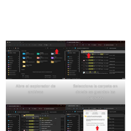
Abre el explorador de
Selecciona la carpeta en
archivos
donde se guardan las
capturas