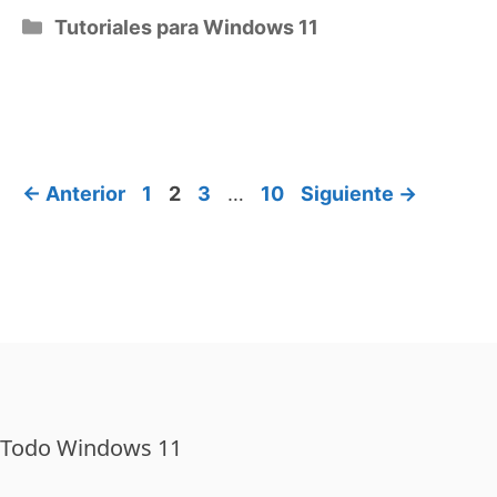
Categorías
Tutoriales para Windows 11
Página
Página
Página
Página
←
Anterior
1
2
3
…
10
Siguiente
→
Todo Windows 11