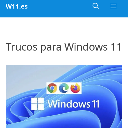
Saltar
Me
W11.es
al
contenido
Trucos para Windows 11