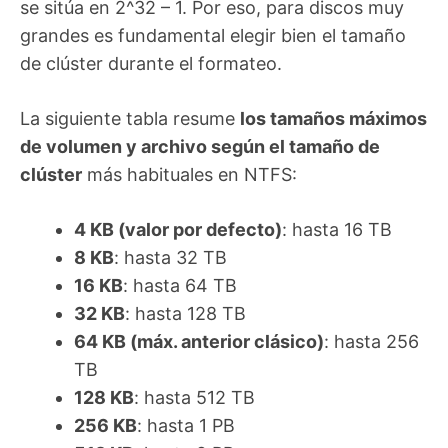
se sitúa en 2^32 – 1. Por eso, para discos muy
grandes es fundamental elegir bien el tamaño
de clúster durante el formateo.
La siguiente tabla resume
los tamaños máximos
de volumen y archivo según el tamaño de
clúster
más habituales en NTFS:
4 KB (valor por defecto)
: hasta 16 TB
8 KB
: hasta 32 TB
16 KB
: hasta 64 TB
32 KB
: hasta 128 TB
64 KB (máx. anterior clásico)
: hasta 256
TB
128 KB
: hasta 512 TB
256 KB
: hasta 1 PB