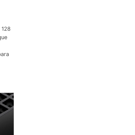
a 128
que
para