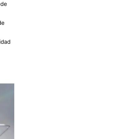
 de
de
idad