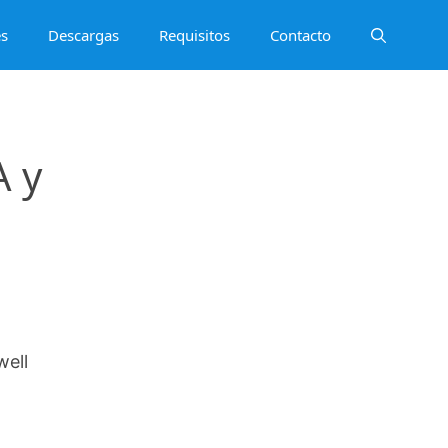
es
Descargas
Requisitos
Contacto
A y
well