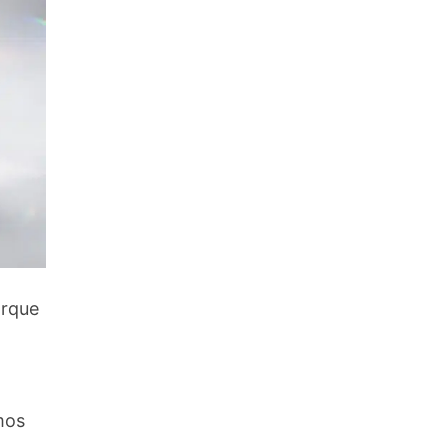
orque
mos