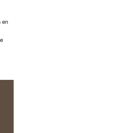
s en
te