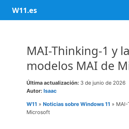
Saltar
W11.es
al
contenido
MAI-Thinking-1 y l
modelos MAI de Mi
Última actualización:
3 de junio de 2026
Autor:
Isaac
W11
»
Noticias sobre Windows 11
»
MAI-
Microsoft