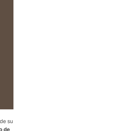
 de su
o de