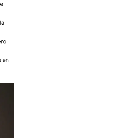
de
la
ero
s en