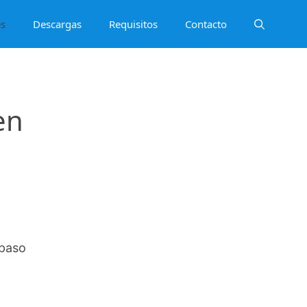
es
Descargas
Requisitos
Contacto
en
 paso