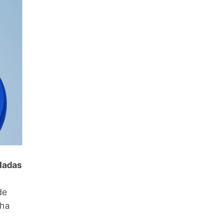
eladas
de
 ha