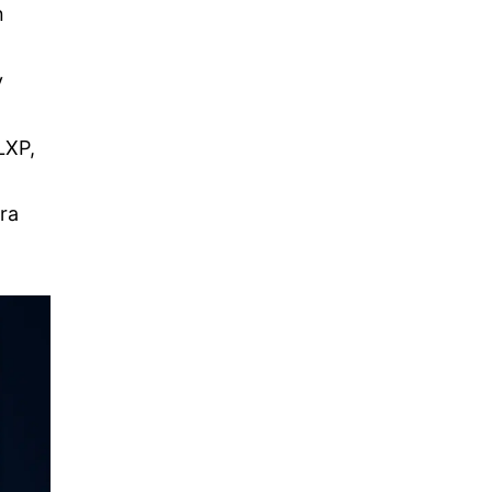
n
y
LXP,
ra