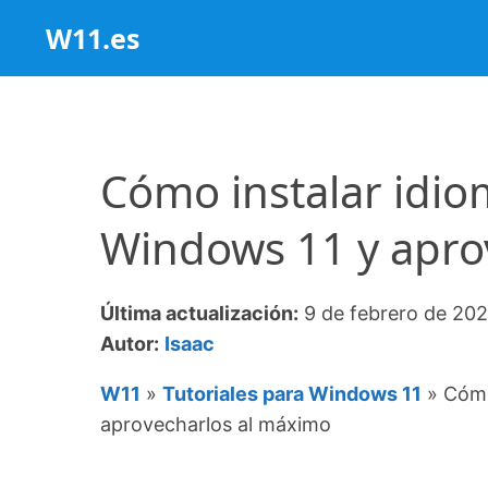
Saltar
W11.es
al
contenido
Cómo instalar idio
Windows 11 y apro
Última actualización:
9 de febrero de 20
Autor:
Isaac
W11
»
Tutoriales para Windows 11
»
Cómo
aprovecharlos al máximo