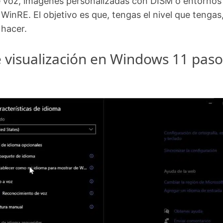
e voz, imágenes personalizadas con DISM o entornos
WinRE. El objetivo es que, tengas el nivel que tengas
 hacer.
 visualización en Windows 11 paso