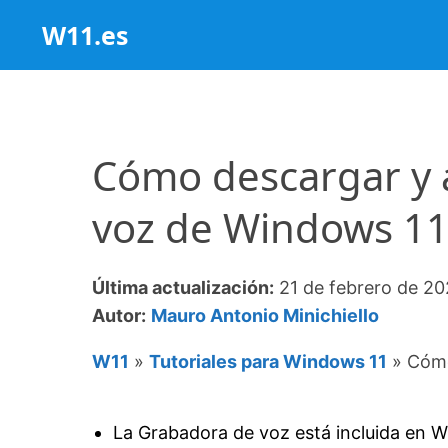
Saltar
W11.es
al
contenido
Cómo descargar y a
voz de Windows 1
Última actualización:
21 de febrero de 2
Autor:
Mauro Antonio Minichiello
W11
»
Tutoriales para Windows 11
»
Cómo
La Grabadora de voz está incluida en Wi