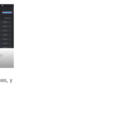
ma
eas, y