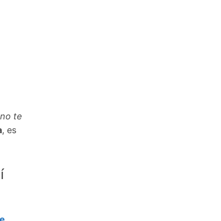
no te
a
, es
í
de