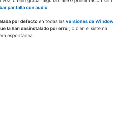
 voz, o bien grabar alguna clase o presentación sin 
bar pantalla con audio
.
talada por defecto
en todas las
versiones de Window
ue la han desinstalado por error
, o bien el sistema
nera espontánea.