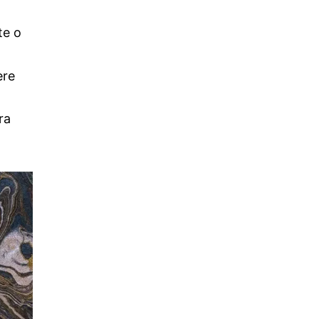
te o
ere
ra