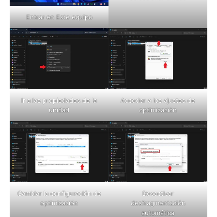
Entrar en Este equipo
Ir a las propiedades de la
Acceder a los ajustes de
unidad
optimización
Cambiar la configuración de
Desactivar
optimización
desfragmentación
automática