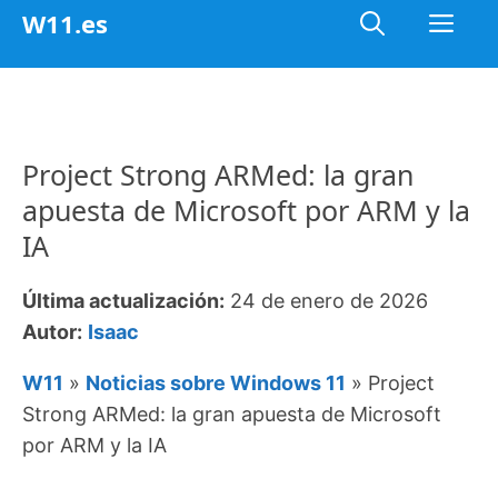
Saltar
Me
W11.es
al
contenido
Project Strong ARMed: la gran
apuesta de Microsoft por ARM y la
IA
Última actualización:
24 de enero de 2026
Autor:
Isaac
W11
»
Noticias sobre Windows 11
»
Project
Strong ARMed: la gran apuesta de Microsoft
por ARM y la IA