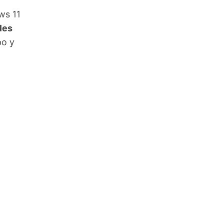
ws 11
les
po y