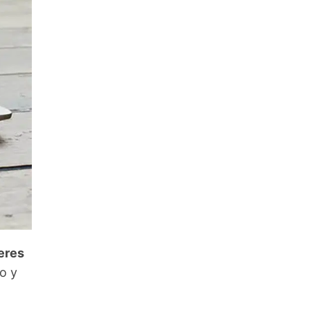
ieres
to y