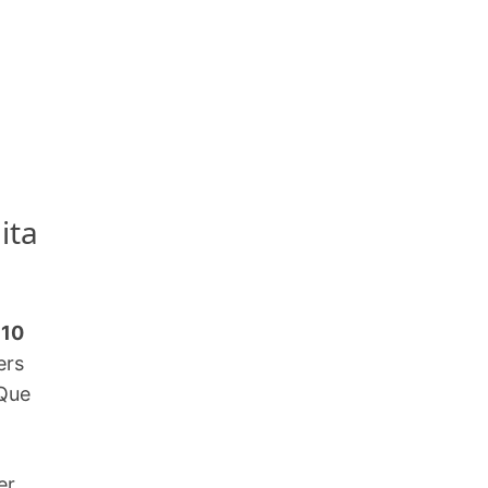
ita
 10
ers
Que
er