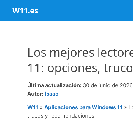
Saltar
W11.es
al
contenido
Los mejores lecto
11: opciones, truc
Última actualización:
30 de junio de 2026
Autor:
Isaac
W11
»
Aplicaciones para Windows 11
»
L
trucos y recomendaciones