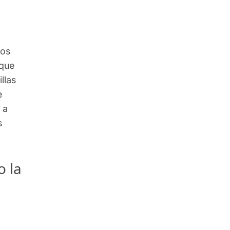
cos
 que
llas
e
 a
s
o la