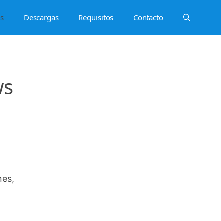
es
Descargas
Requisitos
Contacto
ws
nes,