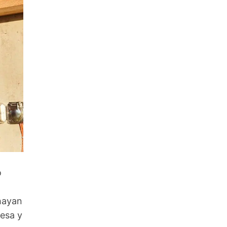
o
 hayan
resa y