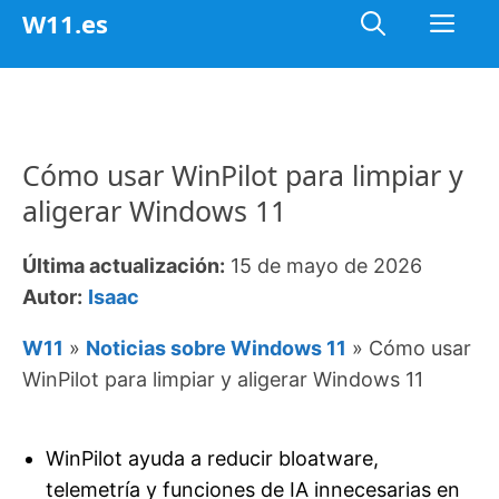
Saltar
Me
W11.es
al
contenido
Cómo usar WinPilot para limpiar y
aligerar Windows 11
Última actualización:
15 de mayo de 2026
Autor:
Isaac
W11
»
Noticias sobre Windows 11
»
Cómo usar
WinPilot para limpiar y aligerar Windows 11
WinPilot ayuda a reducir bloatware,
telemetría y funciones de IA innecesarias en